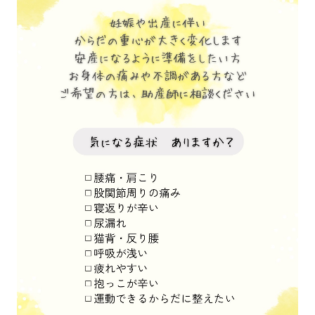
スタッフ募集
最近5年間の分娩の傾向
マタニティフィットネス
4Dエコー
安産プロジェクト
pimoryアルバムのページ
アロマ＆リフレ
助産師の骨盤軸整体
アクセス
美容レーザー レーザー脱毛
マタニティクラス