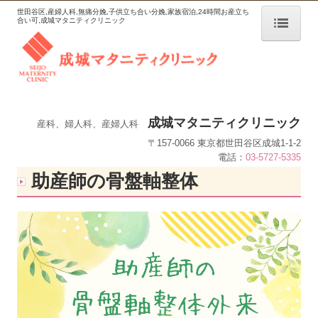
世田谷区,産婦人科,無痛分娩,子供立ち合い分娩,家族宿泊,24時間お産立ち
合い可,成城マタニティクリニック
ホーム
NEWS
当院について
成城マタニティクリニック
産科、婦人科、産婦人科
診療案内
〒157-0066 東京都世田谷区成城1-1-2
電話：
03-5727-5335
分娩統計
助産師の骨盤軸整体
施設案内・食事
無痛分娩について
無痛分娩説明動画
RSウィルスワクチン
Q＆A